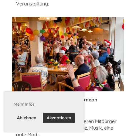
Veranstaltung.
Seniorenkarneval im Haus Simeon
Mehr Infos
26.01.2024
, Timmer Frederik
Ablehnen
Akzeptieren
Was braucht es, um unsere älteren Mitbürger
in Stimmung zu versetzen? Tanz, Musik, eine
gute Mod...