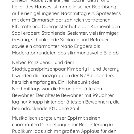
Simeon. Klaus Wienker, ein „Böser Geist“ und
Leiter des Hauses, stimmte in seiner Begrüßung
auf einen gelungenen Nachmittag ein. Spätestens
mit dem Einmarsch der zahlreich vertretenen
Elferräte und Obergeister hatte der Karneval den
Saal erobert. Strahlende Gesichter, vielstimmiger
Gesang, schunkelnde Senioren und Betreuer
sowie ein charmanter Mario Engbers als
Moderator rundeten das stimmungsvolle Bild ab.
Neben Prinz Jens I. und dem
Stadtjugendprinzenpaar Kimberly II. und Jeremy
I. wurden die Tanzgruppen der NZA besonders
herzlich empfangen. Ein Höhepunkt des
Nachmittags war die Ehrung der ältesten
Bewohner. Der älteste Bewohner mit 99 Jahren
lag nur knapp hinter der ältesten Bewohnerin, die
beeindruckende 101 Jahre zählt.
Musikalisch sorgte unser Eppi mit seinen
charmanten Darbietungen für Begeisterung im
Publikum, das sich mit großem Applaus für den