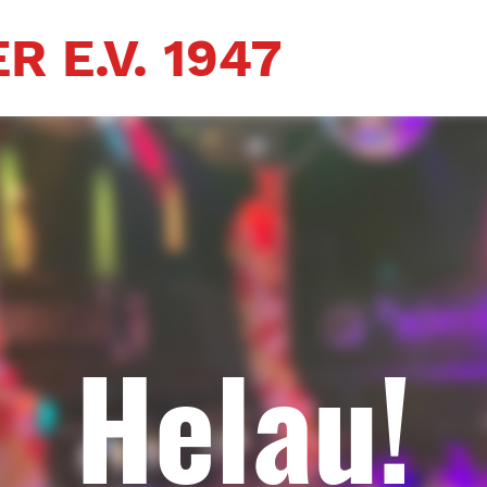
R E.V. 1947
Helau!