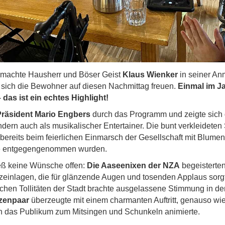
machte Hausherr und Böser Geist
Klaus Wienker
in seiner An
r sich die Bewohner auf diesen Nachmittag freuen.
Einmal im J
 das ist ein echtes Highlight!
Präsident Mario Engbers
durch das Programm und zeigte sich d
ndern auch als musikalischer Entertainer. Die bunt verkleidete
ereits beim feierlichen Einmarsch der Gesellschaft mit Blumen
de entgegengenommen wurden.
ß keine Wünsche offen:
Die Aaseenixen der NZA
begeisterten
zeinlagen, die für glänzende Augen und tosenden Applaus sorg
chen Tollitäten der Stadt brachte ausgelassene Stimmung in d
zenpaar
überzeugte mit einem charmanten Auftritt, genauso wi
rn das Publikum zum Mitsingen und Schunkeln animierte.