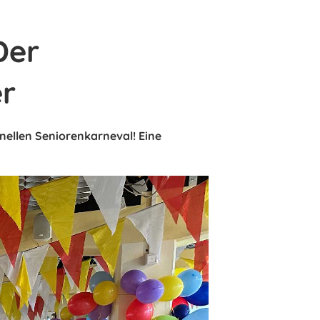
Der
er
onellen Seniorenkarneval! Eine