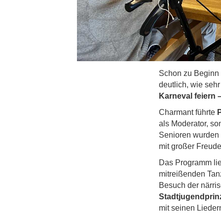
Schon zu Beginn 
deutlich, wie seh
Karneval feiern –
Charmant führte
als Moderator, so
Senioren wurden b
mit großer Freu
Das Programm lie
mitreißenden Tan
Besuch der närris
Stadtjugendprin
mit seinen Liede