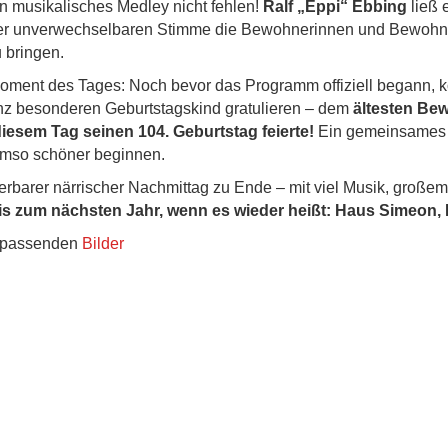
ein musikalisches Medley nicht fehlen!
Ralf „Eppi“ Ebbing
ließ e
ner unverwechselbaren Stimme die Bewohnerinnen und Bewohn
 bringen.
oment des Tages: Noch bevor das Programm offiziell begann, 
nz besonderen Geburtstagskind gratulieren – dem
ältesten Be
iesem Tag seinen 104. Geburtstag feierte!
Ein gemeinsames 
mso schöner beginnen.
rbarer närrischer Nachmittag zu Ende – mit viel Musik, großem
is zum nächsten Jahr, wenn es wieder heißt: Haus Simeon, 
e passenden
Bilder