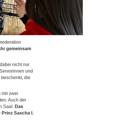
moderation
ahr gemeinsam
abei nicht nur
n Seniorinnen und
 beschenkt, die
 mit zwei
ten. Auch der
en Saal.
Das
e
Prinz Sascha I.