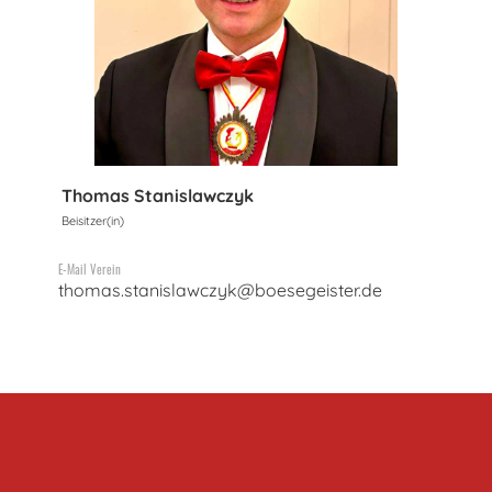
Thomas Stanislawczyk
Beisitzer(in)
E-Mail Verein
thomas.stanislawczyk@boesegeister.de