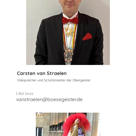
Carsten van Straelen
Vizesprecher und Schatzmeister der Obergeister
E-Mail Verein
vanstraelen@boesegeister.de